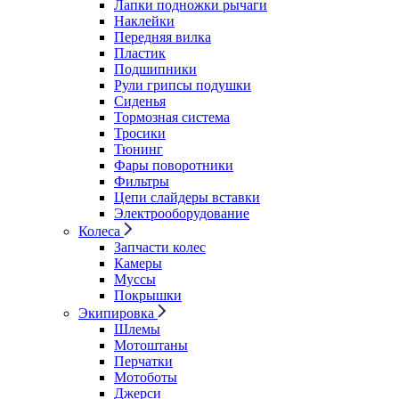
Лапки подножки рычаги
Наклейки
Передняя вилка
Пластик
Подшипники
Рули грипсы подушки
Сиденья
Тормозная система
Тросики
Тюнинг
Фары поворотники
Фильтры
Цепи слайдеры вставки
Электрооборудование
Колеса
Запчасти колес
Камеры
Муссы
Покрышки
Экипировка
Шлемы
Мотоштаны
Перчатки
Мотоботы
Джерси