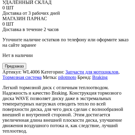
товара
УДАЛЁННЫЙ СКЛАД
Передний
0 ШТ
тормозной
Доставка от 3 рабочих дней
диск
МАГАЗИН ПАРНАС
Wave
0 ШТ
Braking
Доставка в течение 2 часов
под
мотоциклы
Уточните наличие остатков по телефону или оформите заказ
KTM
на сайте заранее
EXC,
Нет в наличии
SX,
XC
Предзаказ
Артикул:
WL4006
Категории:
Запчасти для мотоциклов
,
Тормозная система
Метка:
pilotmoto
Бренд:
Braking
Легкий тормозной диск с отличным теплоотводом.
Надежность и качество Braking. Конструкция тормозного
диска WAVE позволяет диску даже в экстремальных
температурных нагрузках отводить тепло по всей
поверхности диска, для чего диск сделан с волнообразной
внешней и внутренней стороной. Этим достигается
увеличенная длина внешней плоскости диска, улучшение
движения воздушного потока и, как следствие, лучший
теплоотвод.