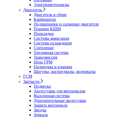
Электромотоциклы
Двигатель
Двигатель в сборе
Карбюратор
Подшипники и сальники двигателя
Поршни КШМ
Прокладки
Система зажигания
Система охлаждения
Сцепление
Топливная система
Трансмиссия
Цепь ГРМ
Цилиндры и клапана
Шатуны, распредвалы, коленвалы
ГСМ
Запчасти
Подвеска
Аксессуары для мотоциклов
Выхлопная система
Дополнительные аксессуары
Защита мотоцикла
Звезды
Зеркала