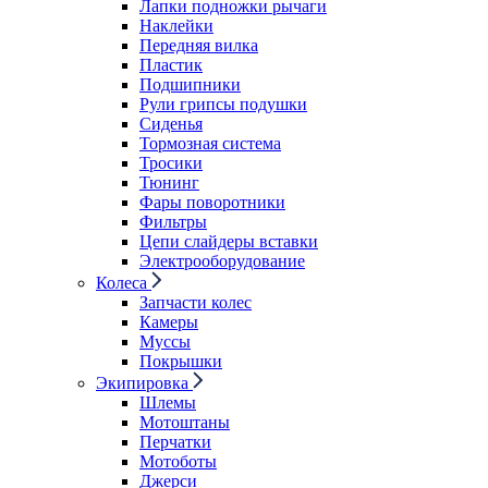
Лапки подножки рычаги
Наклейки
Передняя вилка
Пластик
Подшипники
Рули грипсы подушки
Сиденья
Тормозная система
Тросики
Тюнинг
Фары поворотники
Фильтры
Цепи слайдеры вставки
Электрооборудование
Колеса
Запчасти колес
Камеры
Муссы
Покрышки
Экипировка
Шлемы
Мотоштаны
Перчатки
Мотоботы
Джерси