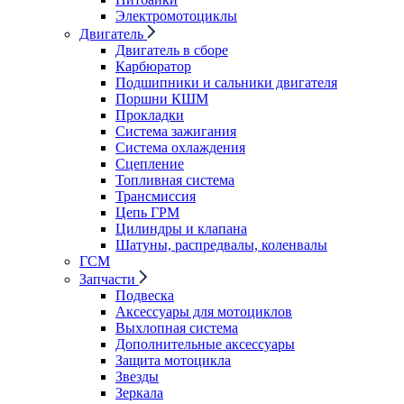
Электромотоциклы
Двигатель
Двигатель в сборе
Карбюратор
Подшипники и сальники двигателя
Поршни КШМ
Прокладки
Система зажигания
Система охлаждения
Сцепление
Топливная система
Трансмиссия
Цепь ГРМ
Цилиндры и клапана
Шатуны, распредвалы, коленвалы
ГСМ
Запчасти
Подвеска
Аксессуары для мотоциклов
Выхлопная система
Дополнительные аксессуары
Защита мотоцикла
Звезды
Зеркала