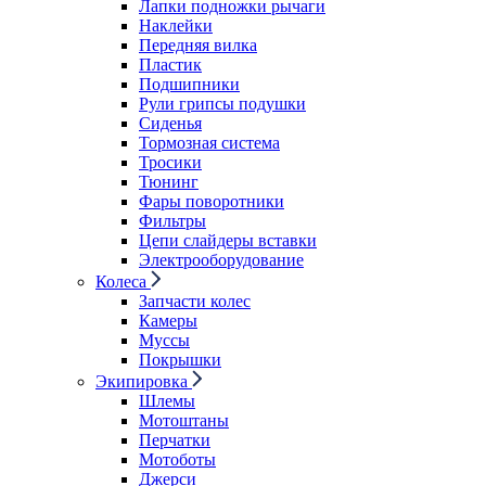
Лапки подножки рычаги
Наклейки
Передняя вилка
Пластик
Подшипники
Рули грипсы подушки
Сиденья
Тормозная система
Тросики
Тюнинг
Фары поворотники
Фильтры
Цепи слайдеры вставки
Электрооборудование
Колеса
Запчасти колес
Камеры
Муссы
Покрышки
Экипировка
Шлемы
Мотоштаны
Перчатки
Мотоботы
Джерси