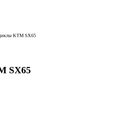
тоциклы KTM SX65
TM SX65