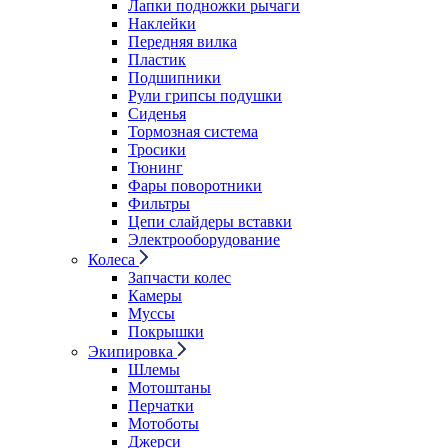
Лапки подножки рычаги
Наклейки
Передняя вилка
Пластик
Подшипники
Рули грипсы подушки
Сиденья
Тормозная система
Тросики
Тюнинг
Фары поворотники
Фильтры
Цепи слайдеры вставки
Электрооборудование
Колеса
Запчасти колес
Камеры
Муссы
Покрышки
Экипировка
Шлемы
Мотоштаны
Перчатки
Мотоботы
Джерси