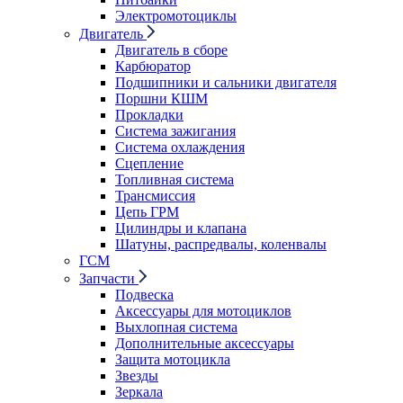
Электромотоциклы
Двигатель
Двигатель в сборе
Карбюратор
Подшипники и сальники двигателя
Поршни КШМ
Прокладки
Система зажигания
Система охлаждения
Сцепление
Топливная система
Трансмиссия
Цепь ГРМ
Цилиндры и клапана
Шатуны, распредвалы, коленвалы
ГСМ
Запчасти
Подвеска
Аксессуары для мотоциклов
Выхлопная система
Дополнительные аксессуары
Защита мотоцикла
Звезды
Зеркала