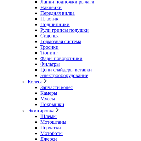
Лапки подножки рычаги
Наклейки
Передняя вилка
Пластик
Подшипники
Рули грипсы подушки
Сиденья
Тормозная система
Тросики
Тюнинг
Фары поворотники
Фильтры
Цепи слайдеры вставки
Электрооборудование
Колеса
Запчасти колес
Камеры
Муссы
Покрышки
Экипировка
Шлемы
Мотоштаны
Перчатки
Мотоботы
Джерси