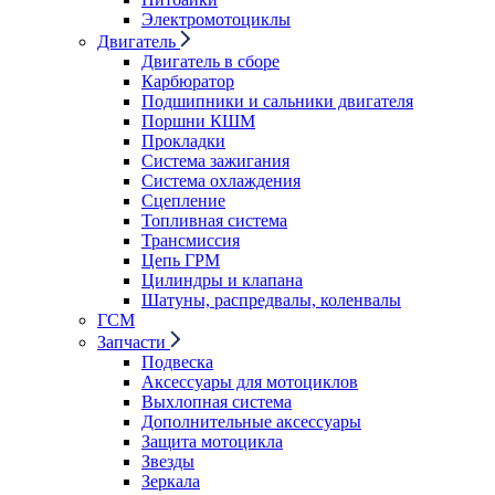
Электромотоциклы
Двигатель
Двигатель в сборе
Карбюратор
Подшипники и сальники двигателя
Поршни КШМ
Прокладки
Система зажигания
Система охлаждения
Сцепление
Топливная система
Трансмиссия
Цепь ГРМ
Цилиндры и клапана
Шатуны, распредвалы, коленвалы
ГСМ
Запчасти
Подвеска
Аксессуары для мотоциклов
Выхлопная система
Дополнительные аксессуары
Защита мотоцикла
Звезды
Зеркала