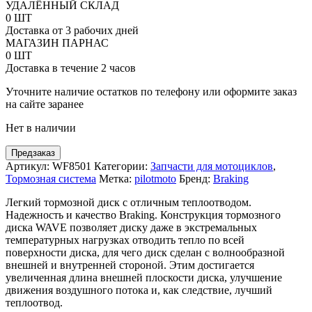
товара
УДАЛЁННЫЙ СКЛАД
Задний
0 ШТ
тормозной
Доставка от 3 рабочих дней
диск
МАГАЗИН ПАРНАС
Braking
0 ШТ
Wave
Доставка в течение 2 часов
под
мотоциклы
Уточните наличие остатков по телефону или оформите заказ
Yamaha
на сайте заранее
Нет в наличии
Предзаказ
Артикул:
WF8501
Категории:
Запчасти для мотоциклов
,
Тормозная система
Метка:
pilotmoto
Бренд:
Braking
Легкий тормозной диск с отличным теплоотводом.
Надежность и качество Braking. Конструкция тормозного
диска WAVE позволяет диску даже в экстремальных
температурных нагрузках отводить тепло по всей
поверхности диска, для чего диск сделан с волнообразной
внешней и внутренней стороной. Этим достигается
увеличенная длина внешней плоскости диска, улучшение
движения воздушного потока и, как следствие, лучший
теплоотвод.