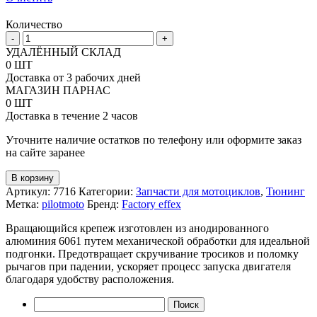
Количество
Количество
-
+
товара
УДАЛЁННЫЙ СКЛАД
Крепеж
0 ШТ
сцепления
Доставка от 3 рабочих дней
и
МАГАЗИН ПАРНАС
тормоза
0 ШТ
с
Доставка в течение 2 часов
рычагом
хот
Уточните наличие остатков по телефону или оформите заказ
-
на сайте заранее
стартера
Factory
В корзину
Effex
Артикул:
7716
Категории:
Запчасти для мотоциклов
,
Тюнинг
Метка:
pilotmoto
Бренд:
Factory effex
Вращающийся крепеж изготовлен из анодированного
алюминия 6061 путем механической обработки для идеальной
подгонки. Предотвращает скручивание тросиков и поломку
рычагов при падении, ускоряет процесс запуска двигателя
благодаря удобству расположения.
Найти: