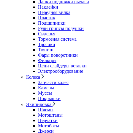
Лапки подножки рычаги
Наклейки
Передняя вилка
Пластик
Подшипники
Рули грипсы подушки
Сиденья
Тормозная система
Тросики
Тюнинг
Фары поворотники
Фильтры
Цепи слайдеры вставки
Электрооборудование
Колеса
Запчасти колес
Камеры
Муссы
Покрышки
Экипировка
Шлемы
Мотоштаны
Перчатки
Мотоботы
Джерси