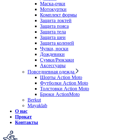
Маска-очки
Мотокуртки
Комплект формы
Защита локтей
Защита пояса
Защита тела
Защита шеи
Защита коленей
Чулки, носки
Дождевики
Сумки/Рюкзаки
Аксессуары
Повседневная одежда
Шорты Action Moto
Футболки Action Moto
Толстовки Action Moto
Брюки ActionMoto
Berkut
Mayaklab
О нас
Прокат
Контакты