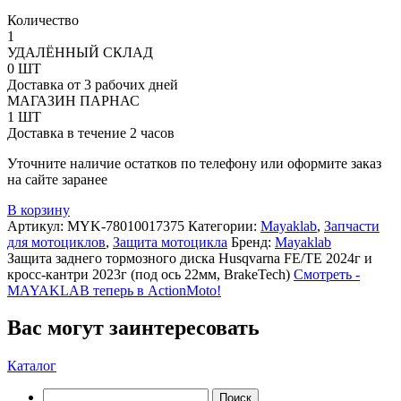
Количество
Количество
1
товара
УДАЛЁННЫЙ СКЛАД
MAYAKLAB
0 ШТ
Защита
Доставка от 3 рабочих дней
заднего
МАГАЗИН ПАРНАС
тормозного
1 ШТ
диска
Доставка в течение 2 часов
Husqvarna
Уточните наличие остатков по телефону или оформите заказ
FE/TE
на сайте заранее
24г
и
В корзину
GasGas
Артикул:
MYK-78010017375
Категории:
Mayaklab
,
Запчасти
c
для мотоциклов
,
Защита мотоцикла
Бренд:
Mayaklab
2024
Защита заднего тормозного диска Husqvarna FE/TE 2024г и
(под
кросс-кантри 2023г (под ось 22мм, BrakeTech)
Смотреть -
ось
MAYAKLAB теперь в ActionMoto!
22мм,
BrakeTech)
Вас могут заинтересовать
Каталог
Найти: