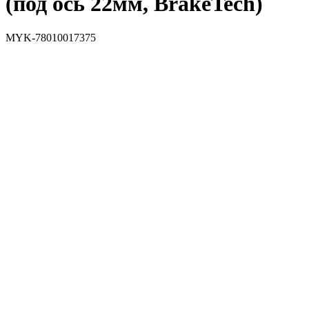
(под ось 22мм, BrakeTech)
MYK-78010017375