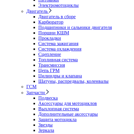
Электромотоциклы
Двигатель
Двигатель в сборе
Карбюратор
Подшипники и сальники двигателя
Поршни КШМ
Прокладки
Система зажигания
Система охлаждения
Сцепление
Топливная система
Трансмиссия
Цепь ГРМ
Цилиндры и клапана
Шатуны, распредвалы, коленвалы
ГСМ
Запчасти
Подвеска
Аксессуары для мотоциклов
Выхлопная система
Дополнительные аксессуары
Защита мотоцикла
Звезды
Зеркала