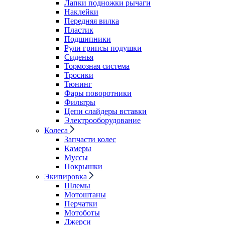
Лапки подножки рычаги
Наклейки
Передняя вилка
Пластик
Подшипники
Рули грипсы подушки
Сиденья
Тормозная система
Тросики
Тюнинг
Фары поворотники
Фильтры
Цепи слайдеры вставки
Электрооборудование
Колеса
Запчасти колес
Камеры
Муссы
Покрышки
Экипировка
Шлемы
Мотоштаны
Перчатки
Мотоботы
Джерси