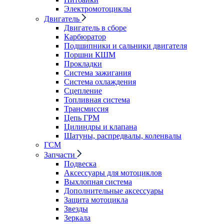
Электромотоциклы
Двигатель
Двигатель в сборе
Карбюратор
Подшипники и сальники двигателя
Поршни КШМ
Прокладки
Система зажигания
Система охлаждения
Сцепление
Топливная система
Трансмиссия
Цепь ГРМ
Цилиндры и клапана
Шатуны, распредвалы, коленвалы
ГСМ
Запчасти
Подвеска
Аксессуары для мотоциклов
Выхлопная система
Дополнительные аксессуары
Защита мотоцикла
Звезды
Зеркала