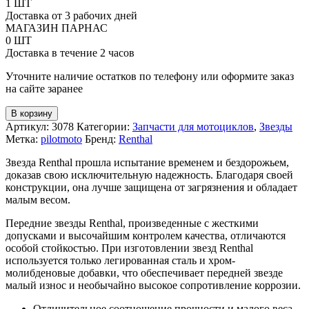
Передняя
1 ШТ
звезда
Доставка от 3 рабочих дней
Renthal
МАГАЗИН ПАРНАС
#520
0 ШТ
под
Доставка в течение 2 часов
мотоцикл
Уточните наличие остатков по телефону или оформите заказ
Suzuki
на сайте заранее
(JTF1423)
В корзину
Артикул:
3078
Категории:
Запчасти для мотоциклов
,
Звезды
Метка:
pilotmoto
Бренд:
Renthal
Звезда Renthal прошла испытание временем и бездорожьем,
доказав свою исключительную надежность. Благодаря своей
конструкции, она лучше защищена от загрязнения и обладает
малым весом.
Передние звезды Renthal, произведенные с жесткими
допусками и высочайшим контролем качества, отличаются
особой стойкостью. При изготовлении звезд Renthal
используется только легированная сталь и хром-
молибденовые добавки, что обеспечивает передней звезде
малый износ и необычайно высокое сопротивление коррозии.
Отличительное соотношение прочности и малого веса