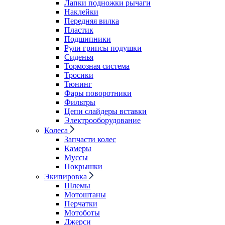
Лапки подножки рычаги
Наклейки
Передняя вилка
Пластик
Подшипники
Рули грипсы подушки
Сиденья
Тормозная система
Тросики
Тюнинг
Фары поворотники
Фильтры
Цепи слайдеры вставки
Электрооборудование
Колеса
Запчасти колес
Камеры
Муссы
Покрышки
Экипировка
Шлемы
Мотоштаны
Перчатки
Мотоботы
Джерси