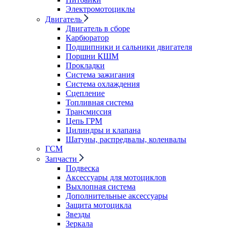
Электромотоциклы
Двигатель
Двигатель в сборе
Карбюратор
Подшипники и сальники двигателя
Поршни КШМ
Прокладки
Система зажигания
Система охлаждения
Сцепление
Топливная система
Трансмиссия
Цепь ГРМ
Цилиндры и клапана
Шатуны, распредвалы, коленвалы
ГСМ
Запчасти
Подвеска
Аксессуары для мотоциклов
Выхлопная система
Дополнительные аксессуары
Защита мотоцикла
Звезды
Зеркала