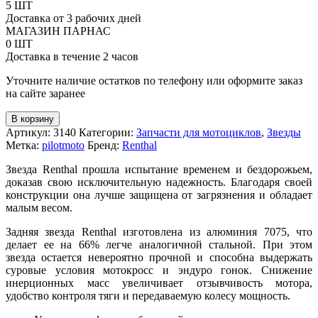
Звезда
5 ШТ
задняя
Доставка от 3 рабочих дней
Renthal
МАГАЗИН ПАРНАС
#530
0 ШТ
под
Доставка в течение 2 часов
мотоцикл
Honda
Уточните наличие остатков по телефону или оформите заказ
(JTR1334,
на сайте заранее
JTA1334)
В корзину
Артикул:
3140
Категории:
Запчасти для мотоциклов
,
Звезды
Метка:
pilotmoto
Бренд:
Renthal
Звезда Renthal прошла испытание временем и бездорожьем,
доказав свою исключительную надежность. Благодаря своей
конструкции она лучше защищена от загрязнения и обладает
малым весом.
Задняя звезда Renthal изготовлена из алюминия 7075, что
делает ее на 66% легче аналогичной стальной. При этом
звезда остается невероятно прочной и способна выдержать
суровые условия мотокросс и эндуро гонок. Снижение
инерционных масс увеличивает отзывчивость мотора,
удобство контроля тяги и передаваемую колесу мощность.