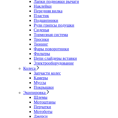
Лапки подножки рычаги
Наклейки
Передняя вилка
Пластик
Подшипники
Рули грипсы подушки
Сиденья
Тормозная система
Тросики
Тюнинг
Фары поворотники
Фильтры
Цепи слайдеры вставки
Электрооборудование
Колеса
Запчасти колес
Камеры
Муссы
Покрышки
Экипировка
Шлемы
Мотоштаны
Перчатки
Мотоботы
Джерси