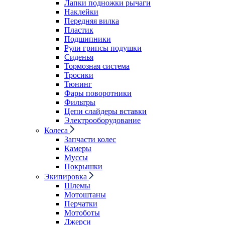
Лапки подножки рычаги
Наклейки
Передняя вилка
Пластик
Подшипники
Рули грипсы подушки
Сиденья
Тормозная система
Тросики
Тюнинг
Фары поворотники
Фильтры
Цепи слайдеры вставки
Электрооборудование
Колеса
Запчасти колес
Камеры
Муссы
Покрышки
Экипировка
Шлемы
Мотоштаны
Перчатки
Мотоботы
Джерси