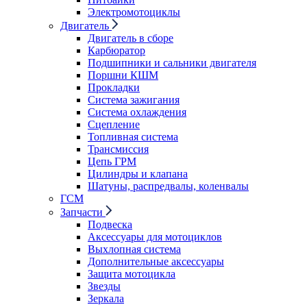
Электромотоциклы
Двигатель
Двигатель в сборе
Карбюратор
Подшипники и сальники двигателя
Поршни КШМ
Прокладки
Система зажигания
Система охлаждения
Сцепление
Топливная система
Трансмиссия
Цепь ГРМ
Цилиндры и клапана
Шатуны, распредвалы, коленвалы
ГСМ
Запчасти
Подвеска
Аксессуары для мотоциклов
Выхлопная система
Дополнительные аксессуары
Защита мотоцикла
Звезды
Зеркала