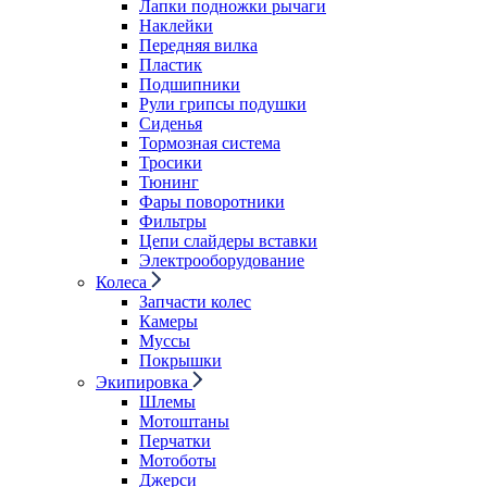
Лапки подножки рычаги
Наклейки
Передняя вилка
Пластик
Подшипники
Рули грипсы подушки
Сиденья
Тормозная система
Тросики
Тюнинг
Фары поворотники
Фильтры
Цепи слайдеры вставки
Электрооборудование
Колеса
Запчасти колес
Камеры
Муссы
Покрышки
Экипировка
Шлемы
Мотоштаны
Перчатки
Мотоботы
Джерси