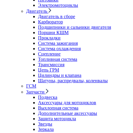
Электромотоциклы
Двигатель
Двигатель в сборе
Карбюратор
Подшипники и сальники двигателя
Поршни КШМ
Прокладки
Система зажигания
Система охлаждения
Сцепление
Топливная система
Трансмиссия
Цепь ГРМ
Цилиндры и клапана
Шатуны, распредвалы, коленвалы
ГСМ
Запчасти
Подвеска
Аксессуары для мотоциклов
Выхлопная система
Дополнительные аксессуары
Защита мотоцикла
Звезды
Зеркала