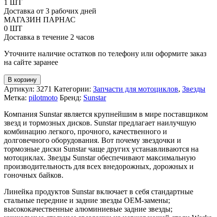
Звезда
1 ШТ
дорожная
Доставка от 3 рабочих дней
#532
МАГАЗИН ПАРНАС
Sunstar
0 ШТ
под
Доставка в течение 2 часов
мотоциклы
Уточните наличие остатков по телефону или оформите заказ
Suzuki
на сайте заранее
RF900
94-
98
В корзину
(JTR827)
Артикул:
3271
Категории:
Запчасти для мотоциклов
,
Звезды
Метка:
pilotmoto
Бренд:
Sunstar
Компания Sunstar является крупнейшим в мире поставщиком
звезд и тормозных дисков. Sunstar предлагает наилучшую
комбинацию легкого, прочного, качественного и
долговечного оборудования. Вот почему звездочки и
тормозные диски Sunstar чаще других устанавливаются на
мотоциклах. Звезды Sunstar обеспечивают максимальную
производительность для всех внедорожных, дорожных и
гоночных байков.
Линейка продуктов Sunstar включает в себя стандартные
стальные передние и задние звезды OEM-замены;
высококачественные алюминиевые задние звезды;