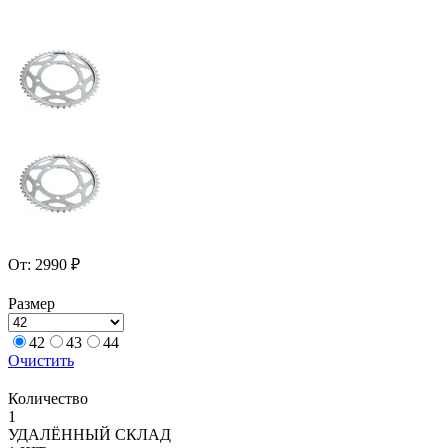
От:
2990
₽
Размер
42
43
44
Очистить
Количество
Количество
1
товара
УДАЛЁННЫЙ СКЛАД