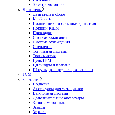
Электромотоциклы
Двигатель
Двигатель в сборе
Карбюратор
Подшипники и сальники двигателя
Поршни КШМ
Прокладки
Система зажигания
Система охлаждения
Сцепление
Топливная система
Трансмиссия
Цепь ГРМ
Цилиндры и клапана
Шатуны, распредвалы, коленвалы
ГСМ
Запчасти
Подвеска
Аксессуары для мотоциклов
Выхлопная система
Дополнительные аксессуары
Защита мотоцикла
Звезды
Зеркала