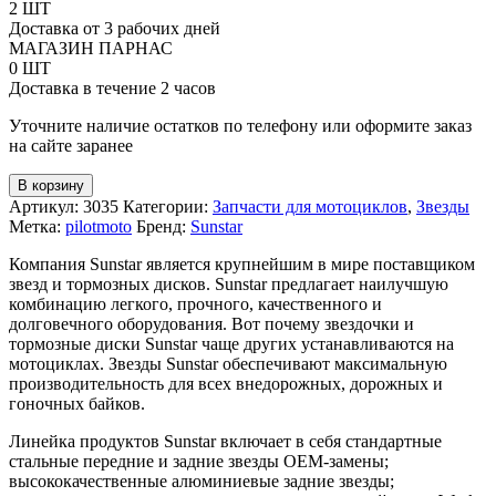
Звезда
2 ШТ
дорожная
Доставка от 3 рабочих дней
#532
МАГАЗИН ПАРНАС
Sunstar
0 ШТ
под
Доставка в течение 2 часов
мотоциклы
Yamaha
Уточните наличие остатков по телефону или оформите заказ
XJR1200
на сайте заранее
(JTF585)
В корзину
Артикул:
3035
Категории:
Запчасти для мотоциклов
,
Звезды
Метка:
pilotmoto
Бренд:
Sunstar
Компания Sunstar является крупнейшим в мире поставщиком
звезд и тормозных дисков. Sunstar предлагает наилучшую
комбинацию легкого, прочного, качественного и
долговечного оборудования. Вот почему звездочки и
тормозные диски Sunstar чаще других устанавливаются на
мотоциклах. Звезды Sunstar обеспечивают максимальную
производительность для всех внедорожных, дорожных и
гоночных байков.
Линейка продуктов Sunstar включает в себя стандартные
стальные передние и задние звезды OEM-замены;
высококачественные алюминиевые задние звезды;