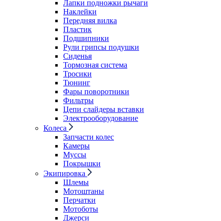
Лапки подножки рычаги
Наклейки
Передняя вилка
Пластик
Подшипники
Рули грипсы подушки
Сиденья
Тормозная система
Тросики
Тюнинг
Фары поворотники
Фильтры
Цепи слайдеры вставки
Электрооборудование
Колеса
Запчасти колес
Камеры
Муссы
Покрышки
Экипировка
Шлемы
Мотоштаны
Перчатки
Мотоботы
Джерси