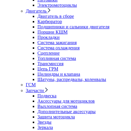
Электромотоциклы
Двигатель
Двигатель в сборе
Карбюратор
Подшипники и сальники двигателя
Поршни КШМ
Прокладки
Система зажигания
Система охлаждения
Сцепление
Топливная система
Трансмиссия
Цепь ГРМ
Цилиндры и клапана
Шатуны, распредвалы, коленвалы
ГСМ
Запчасти
Подвеска
Аксессуары для мотоциклов
Выхлопная система
Дополнительные аксессуары
Защита мотоцикла
Звезды
Зеркала