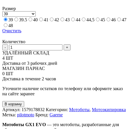
Размер
39
39.5
40
41
42
43
44
44,5
45
46
47
48
Очистить
Количество
Количество
-
+
товара
УДАЛЁННЫЙ СКЛАД
Кроссовые
4 ШТ
мотоботы
Доставка от 3 рабочих дней
Gaerne
МАГАЗИН ПАРНАС
GX1
0 ШТ
Evo
Доставка в течение 2 часов
Уточните наличие остатков по телефону или оформите заказ
на сайте заранее
В корзину
Артикул:
1579178832
Категории:
Мотоботы
,
Мотоэкипировка
Метка:
pilotmoto
Бренд:
Gaerne
Мотоботы GX1 EVO
— это мотоботы, разработанные для