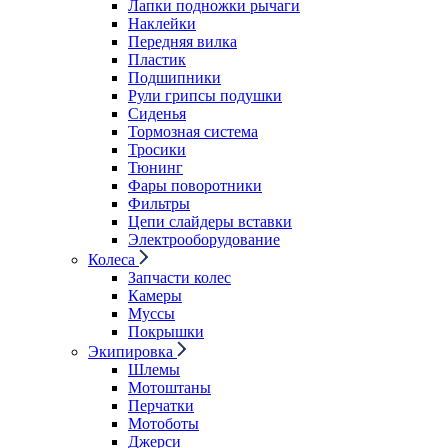
Лапки подножки рычаги
Наклейки
Передняя вилка
Пластик
Подшипники
Рули грипсы подушки
Сиденья
Тормозная система
Тросики
Тюнинг
Фары поворотники
Фильтры
Цепи слайдеры вставки
Электрооборудование
Колеса
Запчасти колес
Камеры
Муссы
Покрышки
Экипировка
Шлемы
Мотоштаны
Перчатки
Мотоботы
Джерси