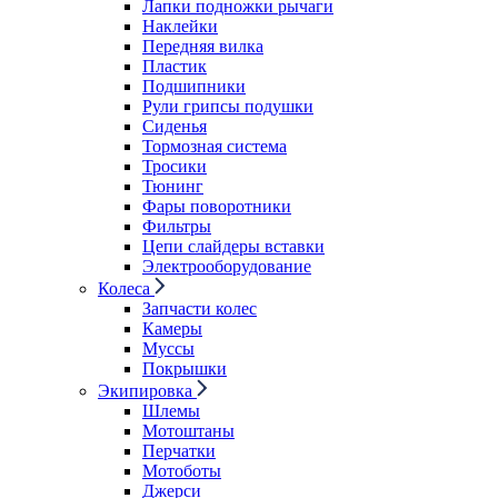
Лапки подножки рычаги
Наклейки
Передняя вилка
Пластик
Подшипники
Рули грипсы подушки
Сиденья
Тормозная система
Тросики
Тюнинг
Фары поворотники
Фильтры
Цепи слайдеры вставки
Электрооборудование
Колеса
Запчасти колес
Камеры
Муссы
Покрышки
Экипировка
Шлемы
Мотоштаны
Перчатки
Мотоботы
Джерси