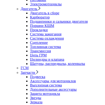
Электромотоциклы
Двигатель
Двигатель в сборе
Карбюратор
Подшипники и сальники двигателя
Поршни КШМ
Прокладки
Система зажигания
Система охлаждения
Сцепление
Топливная система
Трансмиссия
Цепь ГРМ
Цилиндры и клапана
Шатуны, распредвалы, коленвалы
ГСМ
Запчасти
Подвеска
Аксессуары для мотоциклов
Выхлопная система
Дополнительные аксессуары
Защита мотоцикла
Звезды
Зеркала