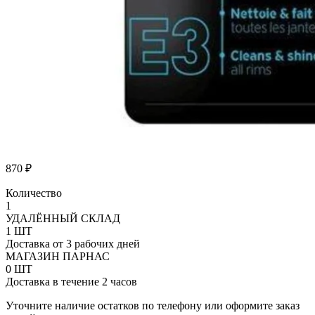
870
₽
Количество
Количество
1
товара
УДАЛЁННЫЙ СКЛАД
Средство
1 ШТ
для
Доставка от 3 рабочих дней
очистки
МАГАЗИН ПАРНАС
колес
0 ШТ
Motul
Доставка в течение 2 часов
E3
Уточните наличие остатков по телефону или оформите заказ