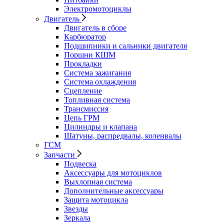
Электромотоциклы
Двигатель
Двигатель в сборе
Карбюратор
Подшипники и сальники двигателя
Поршни КШМ
Прокладки
Система зажигания
Система охлаждения
Сцепление
Топливная система
Трансмиссия
Цепь ГРМ
Цилиндры и клапана
Шатуны, распредвалы, коленвалы
ГСМ
Запчасти
Подвеска
Аксессуары для мотоциклов
Выхлопная система
Дополнительные аксессуары
Защита мотоцикла
Звезды
Зеркала