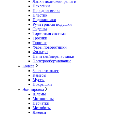
Лапки подножки рычаги
Наклейки
Передняя вилка
Пластик
Подшипники
Рули грипсы подушки
Сиденья
Тормозная система
Тросики
Тюнинг
Фары поворотники
Фильтры
Цепи слайдеры вставки
Электрооборудование
Колеса
Запчасти колес
Камеры
Муссы
Покрышки
Экипировка
Шлемы
Мотоштаны
Перчатки
Мотоботы
Джерси